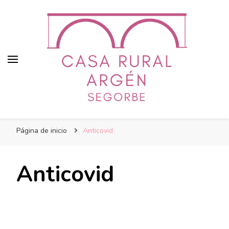
Casa Argen
Just another WordPress site
Página de inicio
Anticovid
Anticovid